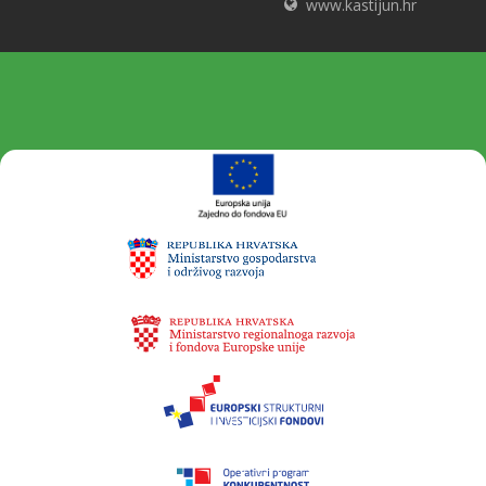
www.kastijun.hr