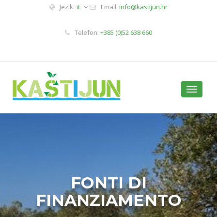
Jezik:
it
Email:
info@kastijun.hr
Telefon:
+385 (0)52 638 660
Toggle
navigati
FONTI DI
FINANZIAMENTO