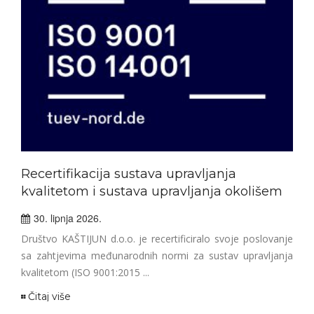
ka
Red
ana
ciju
1
bave
Obav
prov
Recertifikacija sustava upravljanja
(QA/
kvalitetom i sustava upravljanja okolišem
Čit
30. lipnja 2026.
Društvo KAŠTIJUN d.o.o. je recertificiralo svoje poslovanje
sa zahtjevima međunarodnih normi za sustav upravljanja
kvalitetom (ISO 9001:2015 ...
Čitaj više