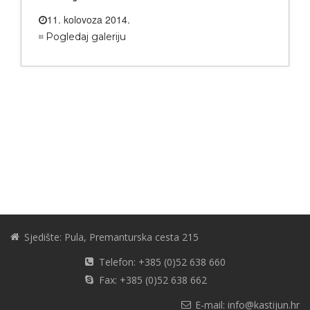
11. kolovoza 2014.
Pogledaj galeriju
Sjedište: Pula, Premanturska cesta 215
Telefon: +385 (0)52 638 660
Fax: +385 (0)52 638 662
E-mail: info@kastijun.hr