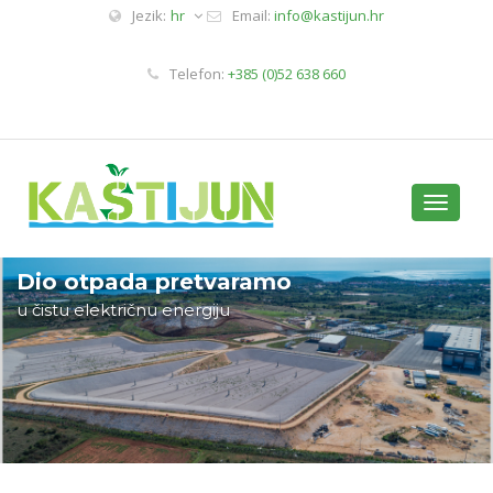
Jezik:
hr
Email:
info@kastijun.hr
Telefon:
+385 (0)52 638 660
Toggle
navigati
Dio otpada pretvaramo
u čistu električnu energiju