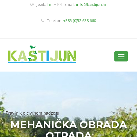
Jezik:
hr
Email:
info@kastijun.hr
Telefon:
+385 (0)52 638 660
Toggle
navigati
Pravilnik o civilnom nadzoru
MEHANIČKA OBRADA
OTPADA