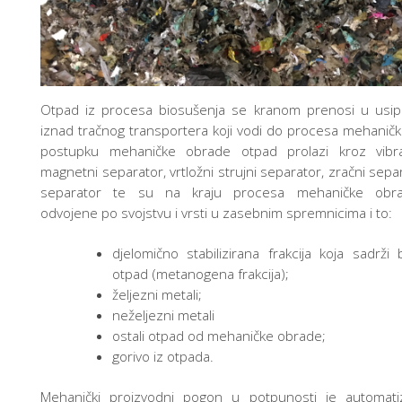
Otpad iz procesa biosušenja se kranom prenosi u usip
iznad tračnog transportera koji vodi do procesa mehanič
postupku mehaničke obrade otpad prolazi kroz vibrac
magnetni separator, vrtložni strujni separator, zračni separ
separator te su na kraju procesa mehaničke obrad
odvojene po svojstvu i vrsti u zasebnim spremnicima i to:
djelomično stabilizirana frakcija koja sadrži b
otpad (metanogena frakcija);
željezni metali;
neželjezni metali
ostali otpad od mehaničke obrade;
gorivo iz otpada.
Mehanički proizvodni pogon u potpunosti je automati