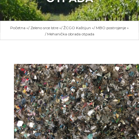
Početna
»
Zeleno srce Istre
»
ŽCGO Kaštijun
»
MBO postrojenje
»
Mehanička obrada otpada