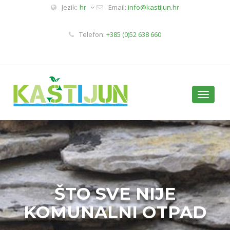
Jezik:
hr
Email:
info@kastijun.hr
Telefon:
+385 (0)52 638 660
Toggle
navigati
ŠTO SVE NIJE
KOMUNALNI OTPAD