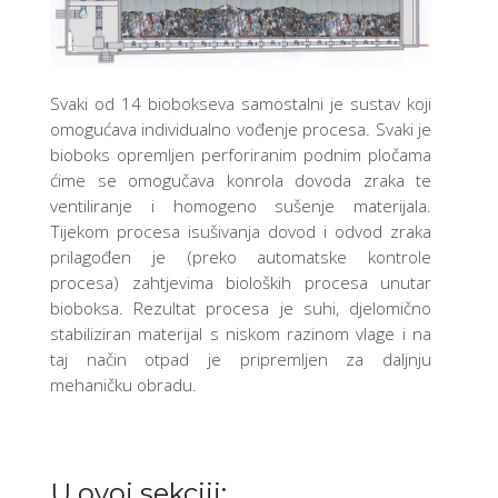
Svaki od 14 biobokseva samostalni je sustav koji
omogućava individualno vođenje procesa. Svaki je
bioboks opremljen perforiranim podnim pločama
ćime se omogučava konrola dovoda zraka te
ventiliranje i homogeno sušenje materijala.
Tijekom procesa isušivanja dovod i odvod zraka
prilagođen je (preko automatske kontrole
procesa) zahtjevima bioloških procesa unutar
bioboksa. Rezultat procesa je suhi, djelomično
stabiliziran materijal s niskom razinom vlage i na
taj način otpad je pripremljen za daljnju
mehaničku obradu.
U ovoj sekciji: