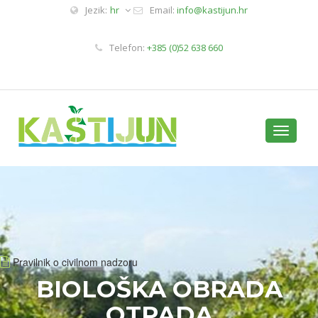
Jezik:
hr
Email:
info@kastijun.hr
Telefon:
+385 (0)52 638 660
Toggle
navigati
Pravilnik o civilnom nadzoru
BIOLOŠKA OBRADA
OTPADA