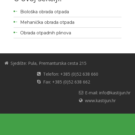
Biološka obrada otpada
Mehanička obrada otpada
Obrada otpadnih plinova
Sjedište: Pula, Premanturska cesta 215
Telefon: +385 (0)52 638 660
Fax: +385 (0)52 638 662
E-mail: info@kastijun.hr
www.kastijun.hr