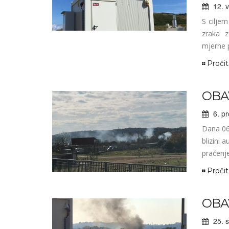
12. v
S ciljem
zraka z
mjerne p
Pročit
OBA
6. pr
Dana 06.
blizini 
praćenje 
Pročit
OBA
25. 