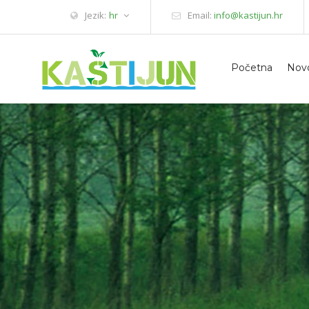
Jezik:
hr
Email:
info@kastijun.hr
Početna
Novo