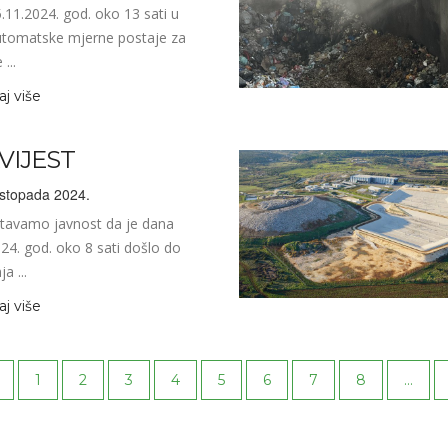
11.2024. god. oko 13 sati u
automatske mjerne postaje za
...
aj više
VIJEST
istopada 2024.
tavamo javnost da je dana
24. god. oko 8 sati došlo do
a ...
aj više
1
2
3
4
5
6
7
8
...