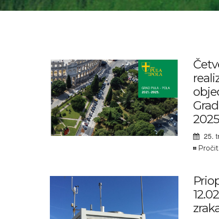
Četv
reali
obje
Grad 
2025
25. t
Pročit
Prio
12.02
zrak