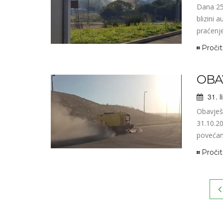
Dana 25.
blizini 
praćenje 
Pročit
OBA
31. l
Obavješ
31.10.20
povećanj
Pročit