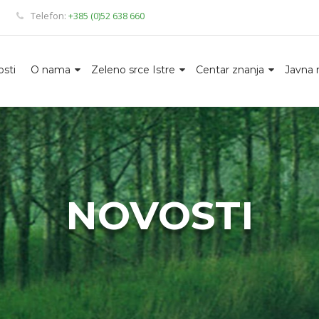
Telefon:
+385 (0)52 638 660
sti
O nama
Zeleno srce Istre
Centar znanja
Javna 
NOVOSTI