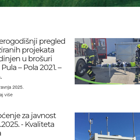
erogodišnji pregled
ziranih projekata
dinjen u brošuri
Pula – Pola 2021. –
.
ravnja 2025.
aj više
pćenje za javnost
.2025. - Kvaliteta
a