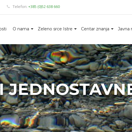
Telefon:
+385 (0)52 638 660
sti
O nama
Zeleno srce Istre
Centar znanja
Javna 
I JEDNOSTAVN