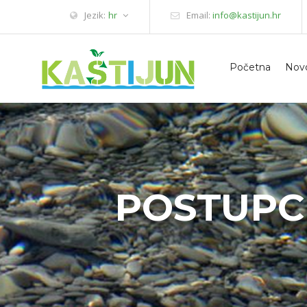
Jezik:
hr
Email:
info@kastijun.hr
Početna
Novo
POSTUPC