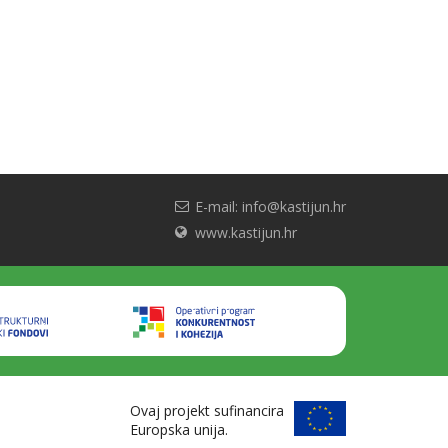
E-mail: info@kastijun.hr
www.kastijun.hr
Ovaj projekt sufinancira
Europska unija.