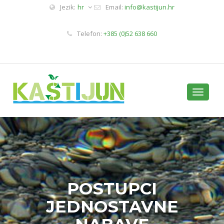
Jezik:
hr
Email:
info@kastijun.hr
Telefon:
+385 (0)52 638 660
Toggle
navigati
POSTUPCI
JEDNOSTAVNE