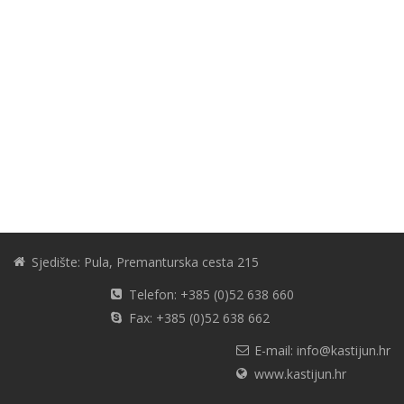
Sjedište: Pula, Premanturska cesta 215
Telefon: +385 (0)52 638 660
Fax: +385 (0)52 638 662
E-mail: info@kastijun.hr
www.kastijun.hr