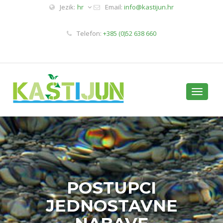
Jezik:
hr
Email:
info@kastijun.hr
Telefon:
+385 (0)52 638 660
Toggle
navigati
POSTUPCI
JEDNOSTAVNE