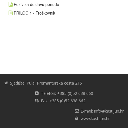
Poziv za dostavu ponude
PRILOG 1 - Troškovnik
Sjedište: Pula, Premanturska cesta 215
Telefon: +385 (0)52 638 660
Fax: +385 (0)52 638 662
E-mail: info@kastijun.hr
www.kastijun.hr