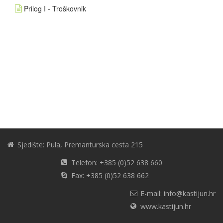
Prilog I - Troškovnik
Sjedište: Pula, Premanturska cesta 215
Telefon: +385 (0)52 638 660
Fax: +385 (0)52 638 662
E-mail: info@kastijun.hr
www.kastijun.hr