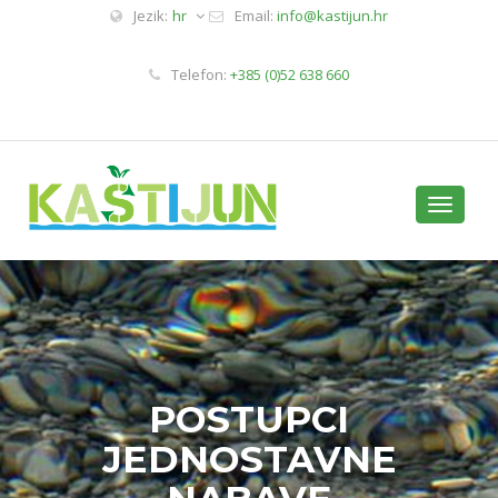
Jezik:
hr
Email:
info@kastijun.hr
Telefon:
+385 (0)52 638 660
Toggle
navigati
POSTUPCI
JEDNOSTAVNE