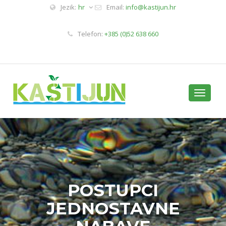
Jezik:
hr
Email:
info@kastijun.hr
Telefon:
+385 (0)52 638 660
Toggle
navigati
POSTUPCI
JEDNOSTAVNE