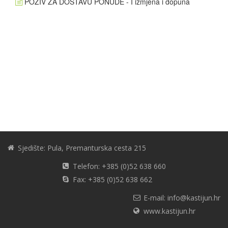
POZIV ZA DOSTAVU PONUDE - I izmjena i dopuna
Sjedište: Pula, Premanturska cesta 215
Telefon: +385 (0)52 638 660
Fax: +385 (0)52 638 662
E-mail: info@kastijun.hr
www.kastijun.hr