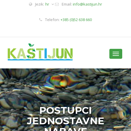
Jezik:
hr
Email:
info@kastijun.hr
Telefon:
+385 (0)52 638 660
Toggle
navigati
POSTUPCI
JEDNOSTAVNE