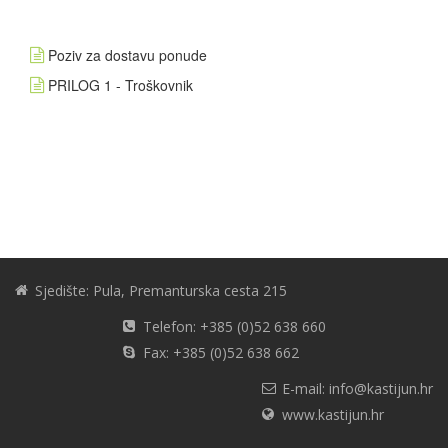
Poziv za dostavu ponude
PRILOG 1 - Troškovnik
Sjedište: Pula, Premanturska cesta 215
Telefon: +385 (0)52 638 660
Fax: +385 (0)52 638 662
E-mail: info@kastijun.hr
www.kastijun.hr