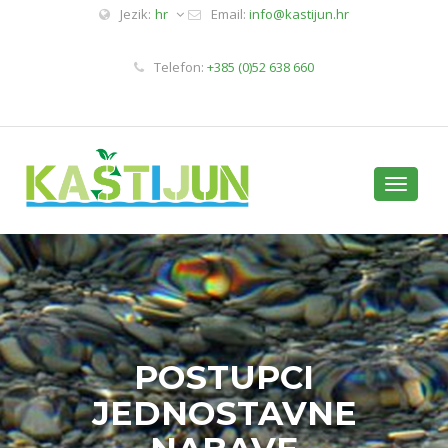
Jezik:
hr
Email:
info@kastijun.hr
Telefon:
+385 (0)52 638 660
Toggle
navigati
POSTUPCI
JEDNOSTAVNE