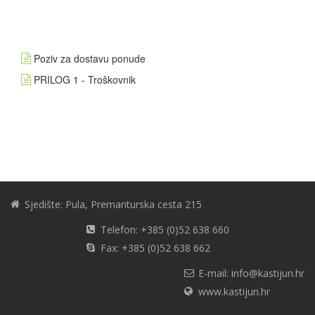
Poziv za dostavu ponude
PRILOG 1 - Troškovnik
Sjedište: Pula, Premanturska cesta 215
Telefon: +385 (0)52 638 660
Fax: +385 (0)52 638 662
E-mail: info@kastijun.hr
www.kastijun.hr