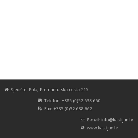
Sjedište: Pula, Premanturska cesta 215
Telefon: +385 (0)52 638 660
Fax: +385 (0)52 638 662
E-mail: info@kastijun.hr
www.kastijun.hr