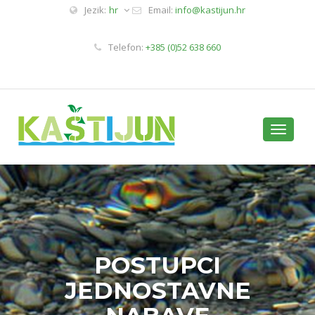
Jezik:
hr
Email:
info@kastijun.hr
Telefon:
+385 (0)52 638 660
Toggle
navigati
POSTUPCI
JEDNOSTAVNE