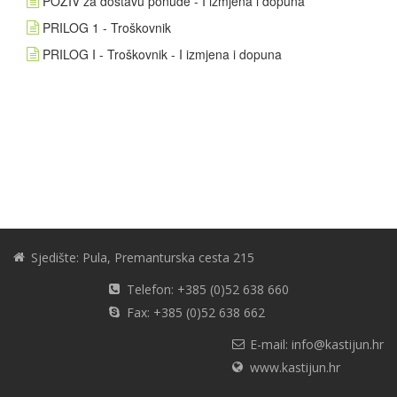
POZIV za dostavu ponude - I izmjena i dopuna
PRILOG 1 - Troškovnik
PRILOG I - Troškovnik - I izmjena i dopuna
Sjedište: Pula, Premanturska cesta 215
Telefon: +385 (0)52 638 660
Fax: +385 (0)52 638 662
E-mail: info@kastijun.hr
www.kastijun.hr