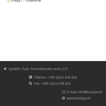
Prilog I - Troškovnik
Sjedište: Pula, Premanturska cesta 215
Telefon: +385 (0)52 638 660
Fax: +385 (0)52 638 662
E-mail: info@kastijun.hr
www.kastijun.hr