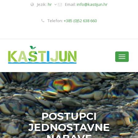
Jezik:
hr
Email:
info@kastijun.hr
Telefon:
+385 (0)52 638 660
Toggle
navigati
POSTUPCI
JEDNOSTAVNE