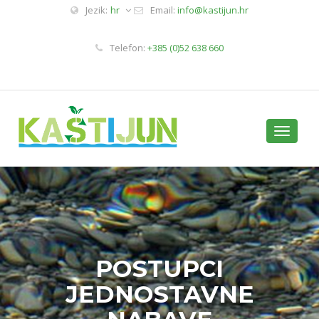
Jezik:
hr
Email:
info@kastijun.hr
Telefon:
+385 (0)52 638 660
Toggle
navigati
POSTUPCI
JEDNOSTAVNE