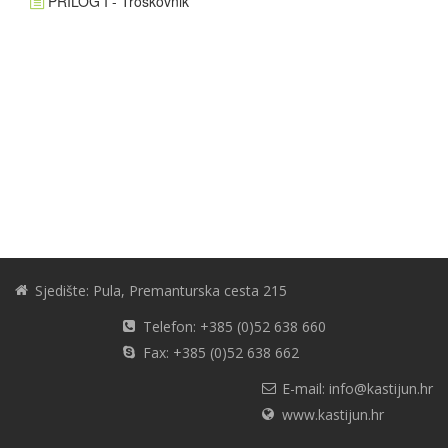
PRILOG I - Troškovnik
Sjedište: Pula, Premanturska cesta 215
Telefon: +385 (0)52 638 660
Fax: +385 (0)52 638 662
E-mail: info@kastijun.hr
www.kastijun.hr