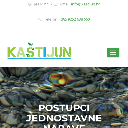
Jezik:
hr
Email:
info@kastijun.hr
Telefon:
+385 (0)52 638 660
Toggle
navigati
POSTUPCI
JEDNOSTAVNE