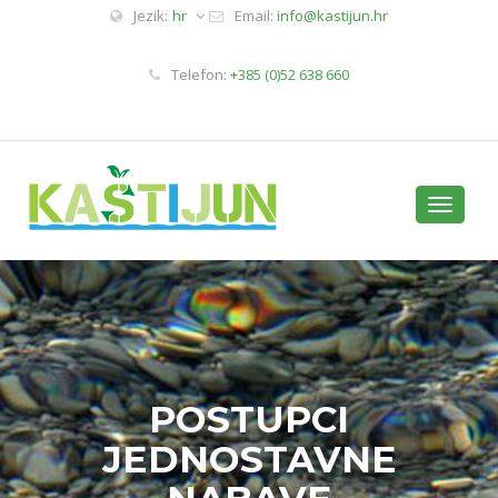
Jezik:
hr
Email:
info@kastijun.hr
Telefon:
+385 (0)52 638 660
Toggle
navigati
POSTUPCI
JEDNOSTAVNE