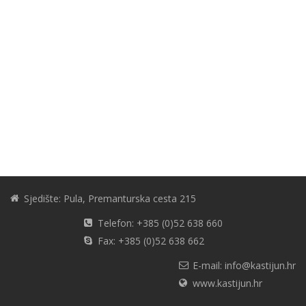
Sjedište: Pula, Premanturska cesta 215
Telefon: +385 (0)52 638 660
Fax: +385 (0)52 638 662
E-mail: info@kastijun.hr
www.kastijun.hr