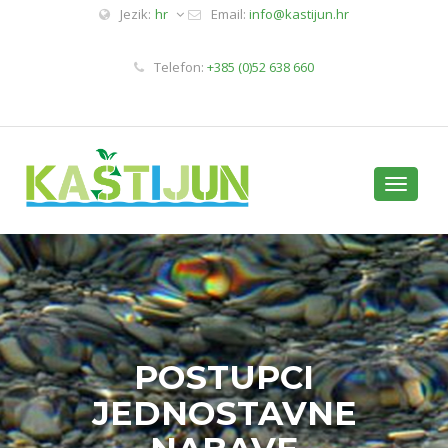
Jezik:
hr
Email:
info@kastijun.hr
Telefon:
+385 (0)52 638 660
Toggle
navigati
POSTUPCI
JEDNOSTAVNE