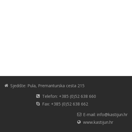
Sjedište: Pula, Premanturska cesta 215
Telefon: +385 (0)52 638 660
Fax: +385 (0)52 638 662
E-mail: info@kastijun.hr
www.kastijun.hr