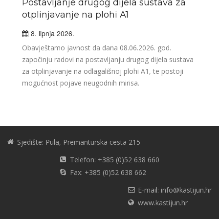
Postavljanje drugog dijela sustava za
otplinjavanje na plohi A1
8. lipnja 2026.
Obavještamo javnost da dana 08.06.2026. god.
započinju radovi na postavljanju drugog dijela sustava
za otplinjavanje na odlagališnoj plohi A1, te postoji
mogućnost pojave neugodnih mirisa.
Sjedište: Pula, Premanturska cesta 215
Telefon: +385 (0)52 638 660
Fax: +385 (0)52 638 662
E-mail: info@kastijun.hr
www.kastijun.hr