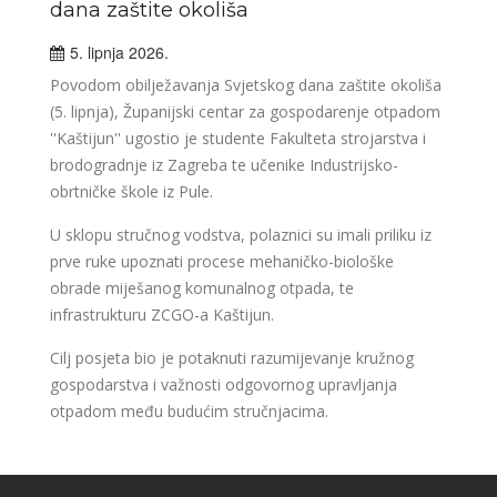
dana zaštite okoliša
5. lipnja 2026.
Povodom obilježavanja Svjetskog dana zaštite okoliša
(5. lipnja), Županijski centar za gospodarenje otpadom
''Kaštijun'' ugostio je studente Fakulteta strojarstva i
brodogradnje iz Zagreba te učenike Industrijsko-
obrtničke škole iz Pule.
U sklopu stručnog vodstva, polaznici su imali priliku iz
prve ruke upoznati procese mehaničko-biološke
obrade miješanog komunalnog otpada, te
infrastrukturu ZCGO-a Kaštijun.
Cilj posjeta bio je potaknuti razumijevanje kružnog
gospodarstva i važnosti odgovornog upravljanja
otpadom među budućim stručnjacima.