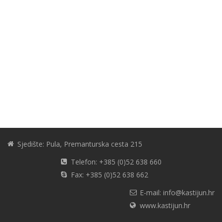
Sjedište: Pula, Premanturska cesta 215
Telefon: +385 (0)52 638 660
Fax: +385 (0)52 638 662
E-mail: info@kastijun.hr
www.kastijun.hr