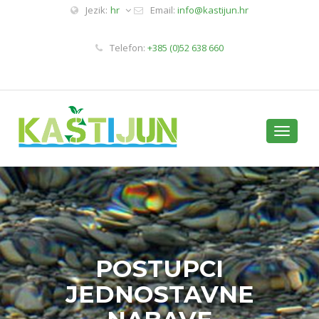
Jezik:
hr
Email:
info@kastijun.hr
Telefon:
+385 (0)52 638 660
Toggle
navigati
POSTUPCI
JEDNOSTAVNE