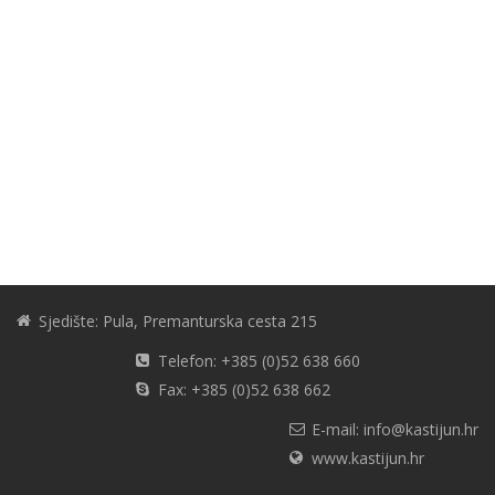
Sjedište: Pula, Premanturska cesta 215
Telefon: +385 (0)52 638 660
Fax: +385 (0)52 638 662
E-mail: info@kastijun.hr
www.kastijun.hr