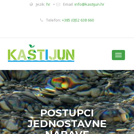
Jezik:
hr
Email:
info@kastijun.hr
Telefon:
+385 (0)52 638 660
Toggle
navigati
POSTUPCI
JEDNOSTAVNE