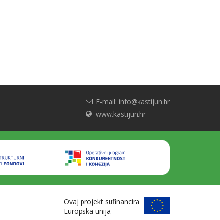
E-mail: info@kastijun.hr
www.kastijun.hr
Ovaj projekt sufinancira
Europska unija.