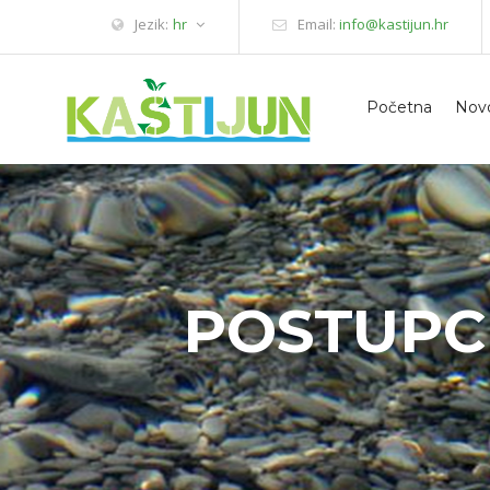
Jezik:
hr
Email:
info@kastijun.hr
Početna
Novo
POSTUPC