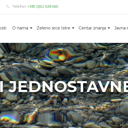
Telefon:
+385 (0)52 638 660
sti
O nama
Zeleno srce Istre
Centar znanja
Javna 
I JEDNOSTAVN