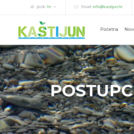
Jezik:
hr
Email:
info@kastijun.hr
Početna
Novo
POSTUPC