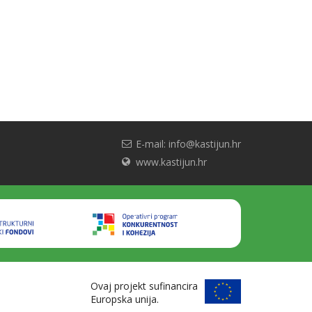
E-mail: info@kastijun.hr
www.kastijun.hr
Ovaj projekt sufinancira
Europska unija.