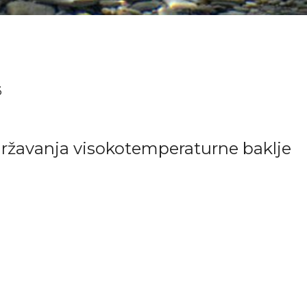
3
avanja visokotemperaturne baklje