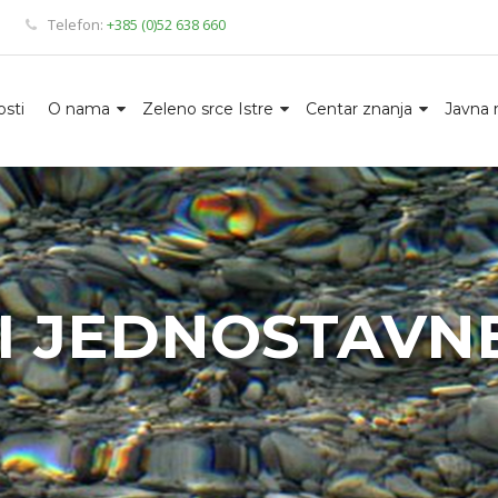
Telefon:
+385 (0)52 638 660
sti
O nama
Zeleno srce Istre
Centar znanja
Javna 
I JEDNOSTAVN