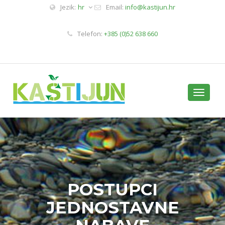
Jezik:
hr
Email:
info@kastijun.hr
Telefon:
+385 (0)52 638 660
Toggle
navigati
POSTUPCI
JEDNOSTAVNE