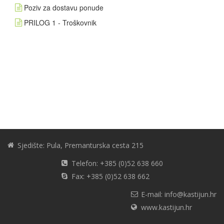
Poziv za dostavu ponude
PRILOG 1 - Troškovnik
Sjedište: Pula, Premanturska cesta 215
Telefon: +385 (0)52 638 660
Fax: +385 (0)52 638 662
E-mail: info@kastijun.hr
www.kastijun.hr