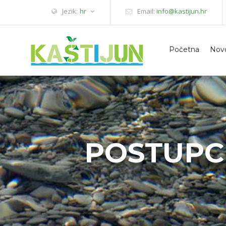
Jezik:
hr
Email:
info@kastijun.hr
Početna
Novo
POSTUPC