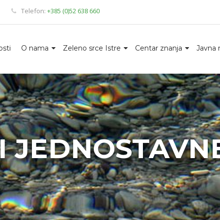
Telefon:
+385 (0)52 638 660
sti
O nama
Zeleno srce Istre
Centar znanja
Javna 
I JEDNOSTAVN