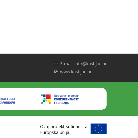
E-mail: info@kastijun.hr
www.kastijun.hr
Ovaj projekt sufinancira
Europska unija.