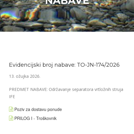
NABAVE
Evidencijski broj nabave: TO-JN-174/2026
13. ožujka 2026.
PREDMET NABAVE: Održavanje separatora vrtložnih struja
IFE
Poziv za dostavu ponude
PRILOG I - Troškovnik