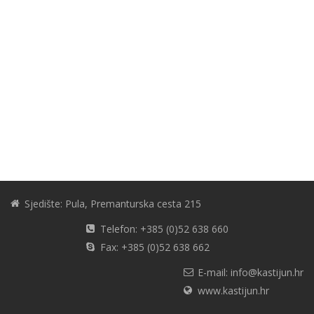
Sjedište: Pula, Premanturska cesta 215
Telefon: +385 (0)52 638 660
Fax: +385 (0)52 638 662
E-mail: info@kastijun.hr
www.kastijun.hr