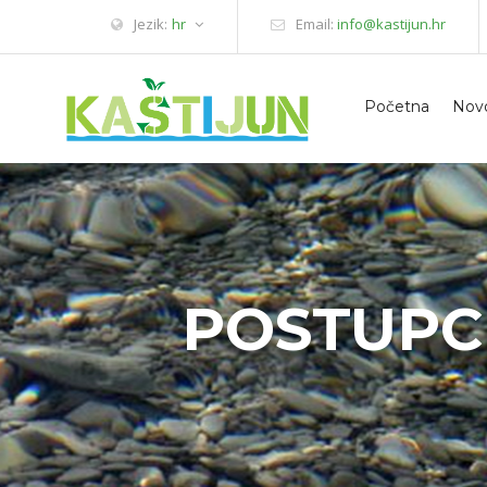
Jezik:
hr
Email:
info@kastijun.hr
Početna
Novo
POSTUPC