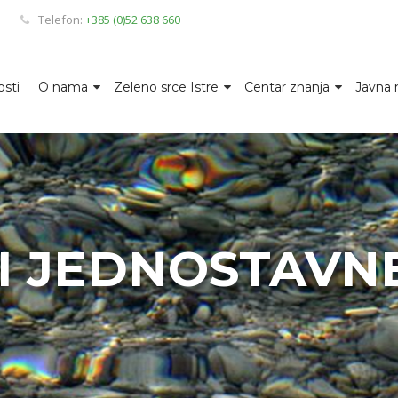
Telefon:
+385 (0)52 638 660
sti
O nama
Zeleno srce Istre
Centar znanja
Javna 
I JEDNOSTAVN