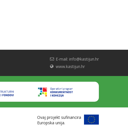
E-mail: info@kastijun.hr
www.kastijun.hr
Ovaj projekt sufinancira
Europska unija.