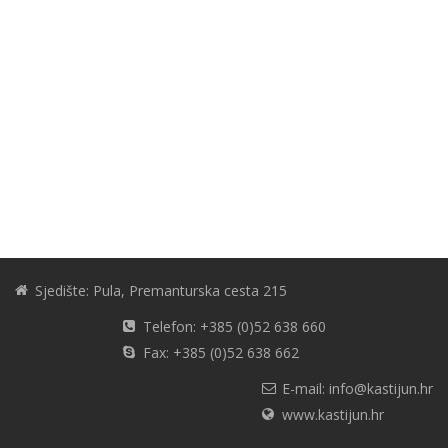
Sjedište: Pula, Premanturska cesta 215
Telefon: +385 (0)52 638 660
Fax: +385 (0)52 638 662
E-mail: info@kastijun.hr
www.kastijun.hr