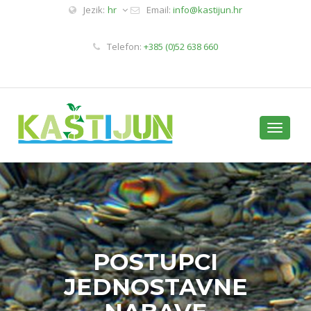
Jezik:
hr
Email:
info@kastijun.hr
Telefon:
+385 (0)52 638 660
Toggle
navigati
POSTUPCI
JEDNOSTAVNE