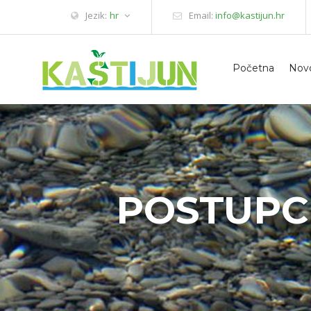
Jezik:
hr
Email:
info@kastijun.hr
Početna
Novo
POSTUPC