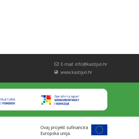
E-mail: info@kastijun.hr
www.kastijun.hr
Ovaj projekt sufinancira
Europska unija.