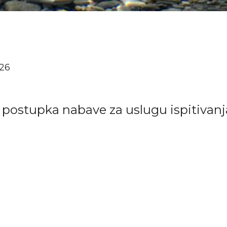
026
tupka nabave za uslugu ispitivanja G